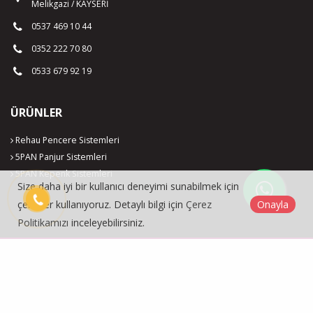
Melikgazi / KAYSERİ
0537 469 10 44
0352 222 70 80
0533 679 92 19
ÜRÜNLER
Rehau Pencere Sistemleri
5PAN Panjur Sistemleri
5PAN Kepenk Sistemleri
Size daha iyi bir kullanıcı deneyimi sunabilmek için
çerezler kullanıyoruz. Detaylı bilgi için
Çerez
Onayla
Politikamızı
inceleyebilirsiniz.
Markam Pvc Pencere Sistemleri © 2026
Çerez Politikası