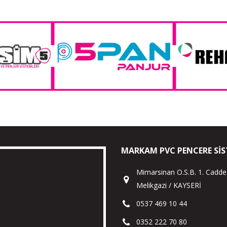
MARKAM PVC PENCERE SIS
Mimarsinan O.S.B. 1. Cadde
Melikgazi / KAYSERİ
0537 469 10 44
0352 222 70 80